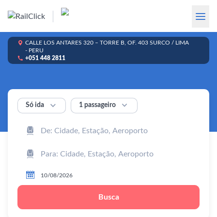

CALLE LOS ANTARES 320 – TORRE B, OF. 403 SURCO / LIMA
- PERU

+051 448 2811


1 passageiro
Só ida



Busca